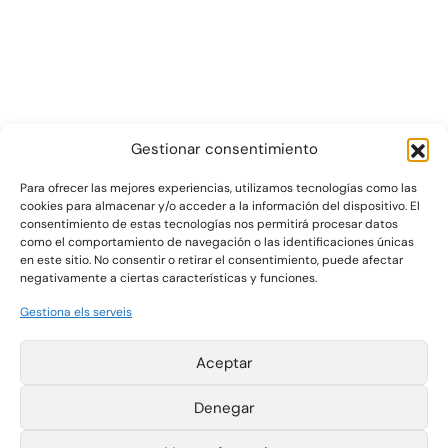
Gestionar consentimiento
Para ofrecer las mejores experiencias, utilizamos tecnologías como las
cookies para almacenar y/o acceder a la información del dispositivo. El
consentimiento de estas tecnologías nos permitirá procesar datos
Gráficas Salaet S.A. 2026 ©
como el comportamiento de navegación o las identificaciones únicas
en este sitio. No consentir o retirar el consentimiento, puede afectar
negativamente a ciertas características y funciones.
Pol. Ind. La Plana
T +34 977 420 133
Gestiona els serveis
Parcelas 4-6
F +34 977 420 340
43780 Gandesa
salaet@salaet.com
(Tarragona) España
Avís legal
Aceptar
Política de cookies
Política de
privacitat
Denegar
Canal d'informació
Instagram