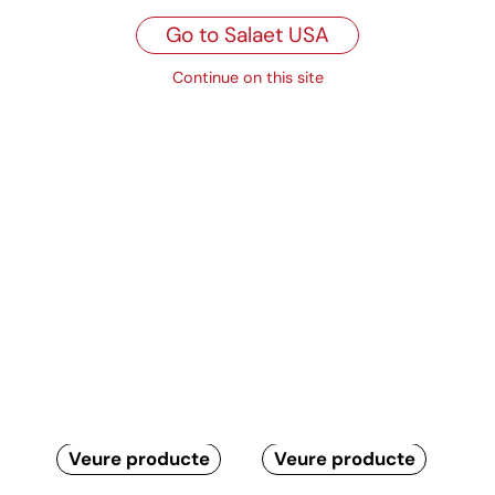
R2
17 x 11 x 4,3 cm
Go to Salaet USA
R3
19,5 x 13,5 x 5,3 cm
Continue on this site
Colors estàndard
Productes relacionats
Caixes de cartó
Caixes pastíssos
metal·litzat or
impressió estàndard
Veure producte
Veure producte
Caixes de cartó amb
Caixes plegables
finestra
pastisseria
Veure producte
Veure producte