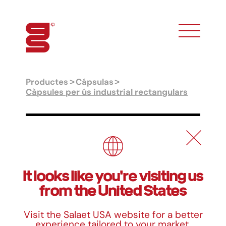
toggle phon
Productes
Cápsulas
Càpsules per ús industrial rectangulars
Càpsules per ús industrial
rectangulars
It looks like you're visiting us
from the United States
Dimensions
Visit the Salaet USA website for a better
experience tailored to your market.
Ref.
Llarg
Ample
Alt