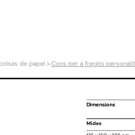
bolsas de papel
Cons per a fregits personali
Dimensions
Mides