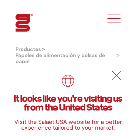
toggle phon
Productes
Papeles de alimentación y bolsas de
papel
Paper siliconat per coure
Paper siliconat per coure
It looks like you're visiting us
from the United States
Dimensions
Visit the Salaet USA website for a better
Mides
Paper
U/Paquet
experience tailored to your market.
40 x 60 cm
40 g
500