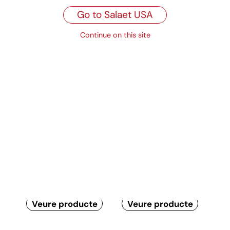
Disponible en bobines
Go to Salaet USA
Continue on this site
Propietats
Productes relacionats
Paper alimentació
Paper antigreix i
personalitzat
antihumitat
Veure producte
Veure producte
Paper imprès
Paper siliconat per
pastisseria
coure
personalitzat
Veure producte
Veure producte