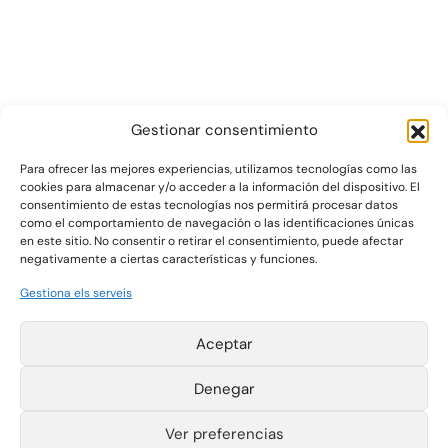
Gestionar consentimiento
Para ofrecer las mejores experiencias, utilizamos tecnologías como las
cookies para almacenar y/o acceder a la información del dispositivo. El
consentimiento de estas tecnologías nos permitirá procesar datos
Gráficas Salaet S.A. 2026 ©
como el comportamiento de navegación o las identificaciones únicas
en este sitio. No consentir o retirar el consentimiento, puede afectar
negativamente a ciertas características y funciones.
Pol. Ind. La Plana
T +34 977 420 133
Gestiona els serveis
Parcelas 4-6
F +34 977 420 340
43780 Gandesa
salaet@salaet.com
(Tarragona) España
Avís legal
Aceptar
Política de cookies
Política de
privacitat
Denegar
Canal d'informació
Instagram
Ver preferencias
LinkedIn