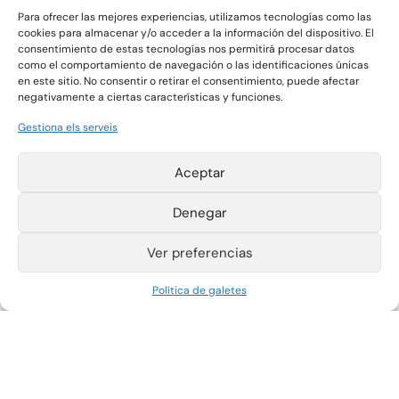
Para ofrecer las mejores experiencias, utilizamos tecnologías como las
cookies para almacenar y/o acceder a la información del dispositivo. El
consentimiento de estas tecnologías nos permitirá procesar datos
como el comportamiento de navegación o las identificaciones únicas
en este sitio. No consentir o retirar el consentimiento, puede afectar
negativamente a ciertas características y funciones.
Gestiona els serveis
Gráficas Salaet S.A. 2026 ©
Aceptar
Denegar
Pol. Ind. La Plana
T +34 977 420 133
Parcelas 4-6
F +34 977 420 340
43780 Gandesa
salaet@salaet.com
Ver preferencias
(Tarragona) España
Avís legal
Política de cookies
Política de galetes
Política de
privacitat
Canal d'informació
Instagram
LinkedIn