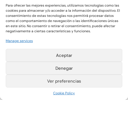
Para ofrecer las mejores experiencias, utilizamos tecnologías como las
cookies para almacenar y/o acceder a la información del dispositivo. El
consentimiento de estas tecnologías nos permitirá procesar datos
como el comportamiento de navegación o las identificaciones únicas
en este sitio. No consentir o retirar el consentimiento, puede afectar
negativamente a ciertas características y funciones.
Manage services
Gráficas Salaet S.A. 2026 ©
Aceptar
Denegar
Pol. Ind. La Plana
T +34 977 420 133
Parcelas 4-6
F +34 977 420 340
43780 Gandesa
export@salaet.com
Ver preferencias
(Tarragona) España
Legal notice
Cookie Policy
Cookie Policy
Privacy Policy
Information
Channel
Instagram
LinkedIn