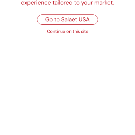
experience tailored to your market.
26 x 32 cm
28 x 34 cm
Go to Salaet USA
28 x 36 cm
31 x 38 cm
Continue on this site
34 x 43 cm
36 x 42 cm
40 x 47 cm
40 x 50 cm
45 x 55 cm
13 x 31 cm
14 x 39 cm
16 x 42 cm
17 x 34 cm
18 x 50 cm
20 x 35 cm
20 x 40 cm
20 x 60 cm