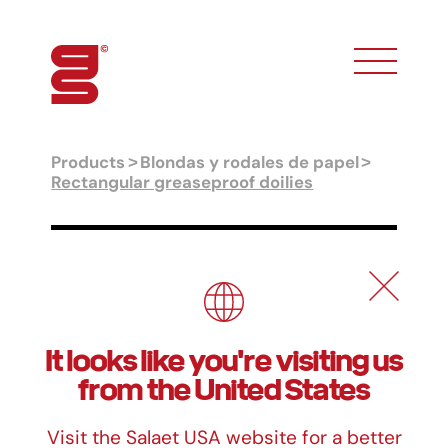
toggle phon
Products
Blondas y rodales de papel
Rectangular greaseproof doilies
Rectangular greaseproof doilies
Formats
It looks like you're visiting us
Measurements
from the United States
16 x 23 cm
19 x 25 cm
Visit the Salaet USA website for a better
21 x 27 cm