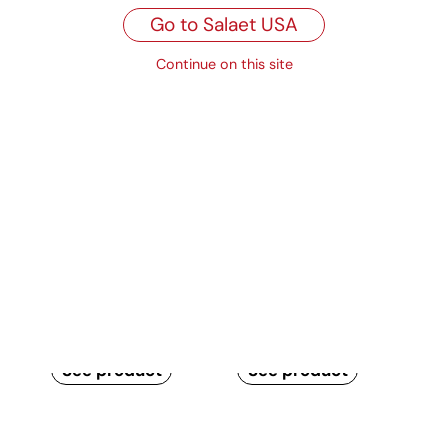
Go to Salaet USA
Continue on this site
Related products
Personalized
Gift paper bags
printed bags in
white cellulose
paper
See product
See product
Standard in
Sandwich bag and
unbleached paper
side cut bag
and white cellulose
See product
See product