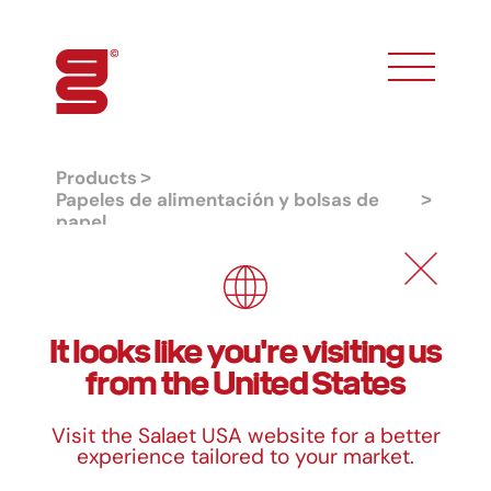
toggle phon
Products
Papeles de alimentación y bolsas de
papel
Sandwich bag and side cut bag
Sandwich bag and side cut bag
It looks like you're visiting us
from the United States
Formats
Visit the Salaet USA website for a better
Measurements
experience tailored to your market.
17 x 17 cm