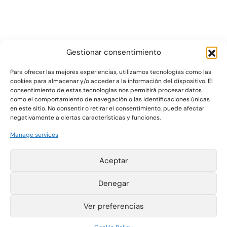
Gestionar consentimiento
Para ofrecer las mejores experiencias, utilizamos tecnologías como las
cookies para almacenar y/o acceder a la información del dispositivo. El
consentimiento de estas tecnologías nos permitirá procesar datos
Gráficas Salaet S.A. 2026 ©
como el comportamiento de navegación o las identificaciones únicas
en este sitio. No consentir o retirar el consentimiento, puede afectar
negativamente a ciertas características y funciones.
Pol. Ind. La Plana
T +34 977 420 133
Manage services
Parcelas 4-6
F +34 977 420 340
43780 Gandesa
export@salaet.com
(Tarragona) España
Legal notice
Aceptar
Cookie Policy
Privacy Policy
Information
Denegar
Channel
Instagram
Ver preferencias
LinkedIn