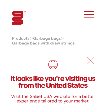
toggle phon
Products
Garbage bags
Garbage bags with draw strings
Garbage bags with draw strings
Formats
It looks like you're visiting us
from the United States
Ref.
Color
Litres
Measurements
U/Set
BD90
Black
30 L
55x55 cm
15
Visit the Salaet USA website for a better
BD110
Blue
30 L
55x55 cm
15
experience tailored to your market.
BD90
Blue
30 L
55x60 cm
20