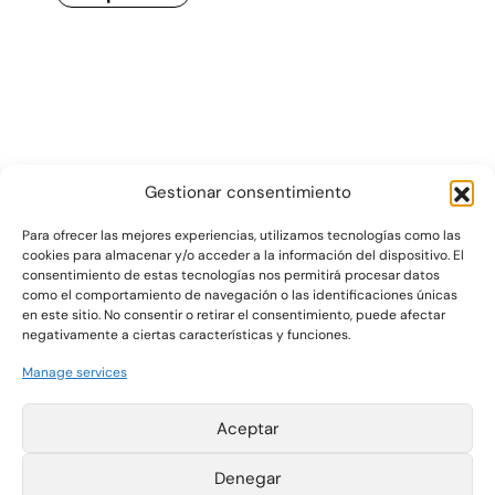
Gestionar consentimiento
Para ofrecer las mejores experiencias, utilizamos tecnologías como las
cookies para almacenar y/o acceder a la información del dispositivo. El
consentimiento de estas tecnologías nos permitirá procesar datos
Gráficas Salaet S.A. 2026 ©
como el comportamiento de navegación o las identificaciones únicas
en este sitio. No consentir o retirar el consentimiento, puede afectar
negativamente a ciertas características y funciones.
Pol. Ind. La Plana
T +34 977 420 133
Manage services
Parcelas 4-6
F +34 977 420 340
43780 Gandesa
export@salaet.com
(Tarragona) España
Legal notice
Aceptar
Cookie Policy
Privacy Policy
Information
Denegar
Channel