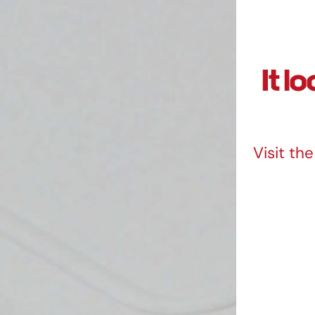
It l
Visit th