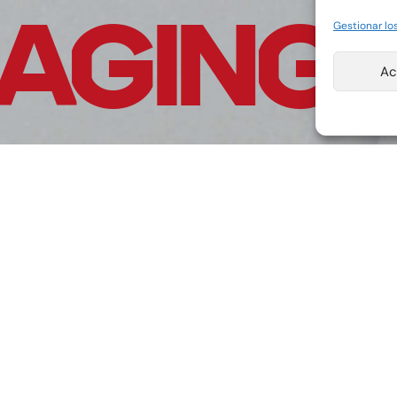
GING SI
Gestionar los
Ac
Nos dedicamos a la fabricación
industria alimentaria. Desde 19
de alta calidad proporcionando
clientes.
Nuestra visión es contribuir a 
envasados en packaging sosten
convertirnos en un líder de la 
brindando lo mejor a nuestras 