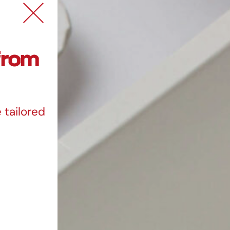
 from
 tailored