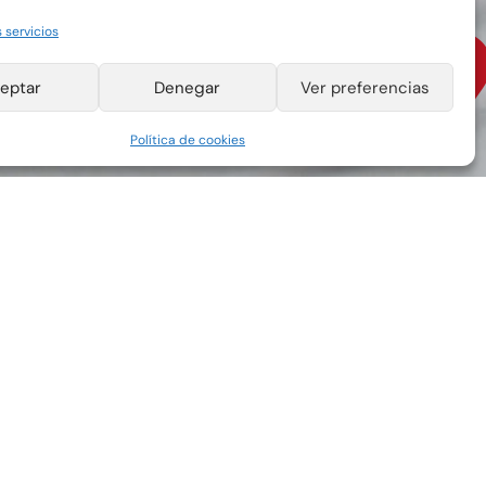
NCE 19
 servicios
eptar
Denegar
Ver preferencias
Política de cookies
 de envases de papel y cartón para la
65, Salaet busca fabricar productos
 soluciones innovadoras a nuestros
vivir en un mundo con productos
ible, nos esforzamos con pasión para
industria, creyendo en nuestra gente y
comunidades y a nuestros clientes.