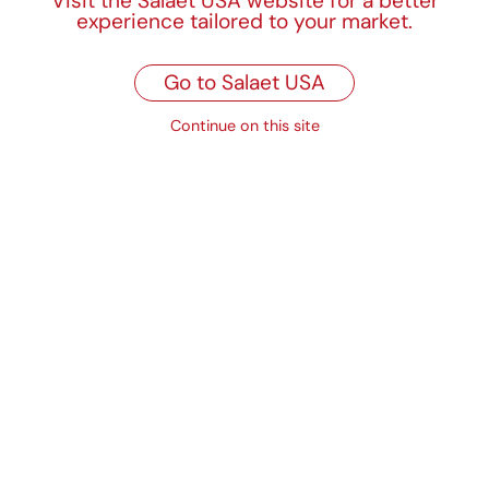
Visit the Salaet USA website for a better
experience tailored to your market.
Go to Salaet USA
Cartonaje
Blondas y rodales
Continue on this site
de papel
Papeles de
Cajas de cartón
alimentación y
bolsas de papel