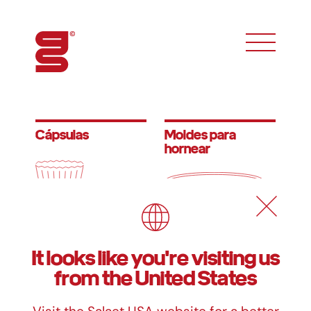
toggle phon
Cápsulas
Moldes para
hornear
Bandejas para
Bandejas
It looks like you're visiting us
precocinados
envasado
from the United States