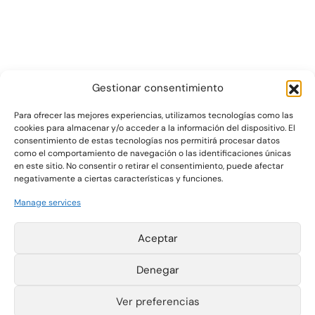
Gestionar consentimiento
Para ofrecer las mejores experiencias, utilizamos tecnologías como las
cookies para almacenar y/o acceder a la información del dispositivo. El
consentimiento de estas tecnologías nos permitirá procesar datos
Gráficas Salaet S.A. 2026 ©
como el comportamiento de navegación o las identificaciones únicas
en este sitio. No consentir o retirar el consentimiento, puede afectar
negativamente a ciertas características y funciones.
Pol. Ind. La Plana
T +34 977 420 133
Manage services
Parcelas 4-6
F +34 977 420 340
43780 Gandesa
export@salaet.com
(Tarragona) España
Legal notice
Aceptar
Cookie Policy
Privacy Policy
Information
Denegar
Channel
Instagram
Ver preferencias
LinkedIn