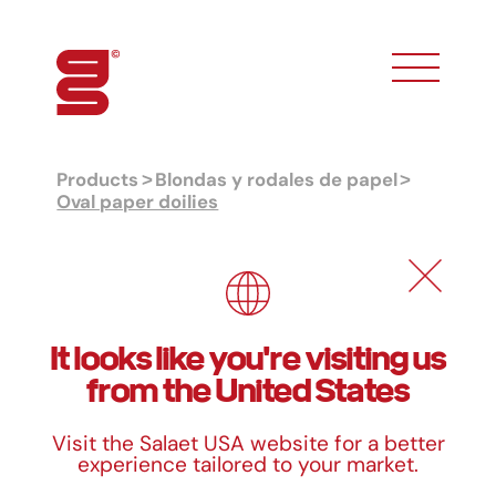
toggle phon
Products
Blondas y rodales de papel
Oval paper doilies
Oval paper doilies
Formats
It looks like you're visiting us
from the United States
Measurements
19 x 27 cm
Visit the Salaet USA website for a better
experience tailored to your market.
24 x 37 cm
29 x 45 cm