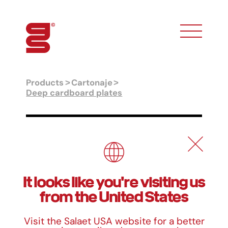
toggle phon
Products
Cartonaje
Deep cardboard plates
Deep cardboard plates
Formats
It looks like you're visiting us
U/Set Regular
U/Set Metallic
Medidas
Paper
Paper
from the United States
20 cm
100
400
Visit the Salaet USA website for a better
23 cm
100
400