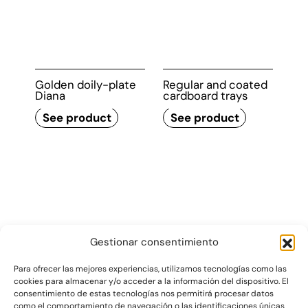
Laminated plates
Deep cardboard
trays
See product
See product
Golden doily-plate
Regular and coated
Diana
cardboard trays
See product
See product
Gestionar consentimiento
Para ofrecer las mejores experiencias, utilizamos tecnologías como las
cookies para almacenar y/o acceder a la información del dispositivo. El
consentimiento de estas tecnologías nos permitirá procesar datos
Gráficas Salaet S.A. 2026 ©
como el comportamiento de navegación o las identificaciones únicas