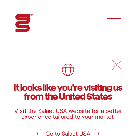
toggle phon
Blondas y rodales calados
It looks like you're visiting us
from the United States
Rodales calados
Rodales calados
estándar
personalizados
Visit the Salaet USA website for a better
Ver producto
Ver producto
experience tailored to your market.
Blondas caladas
Blondas caladas
Go to Salaet USA
estándar
personalizadas