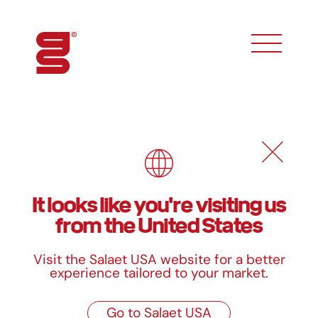
toggle phon
Cápsulas especiales
It looks like you're visiting us
from the United States
Cápsulas impresas
Molde tarta
Fornarina
Visit the Salaet USA website for a better
Ver producto
Ver producto
experience tailored to your market.
Muffin
Bizcocho
Go to Salaet USA