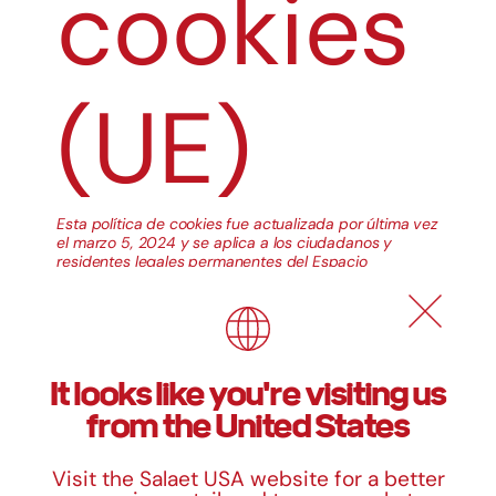
cookies
(UE)
Esta política de cookies fue actualizada por última vez
el marzo 5, 2024 y se aplica a los ciudadanos y
residentes legales permanentes del Espacio
Económico Europeo y Suiza.
1. Introducción
Nuestra web,
https://salaet.com/es/
(en adelante: «la
It looks like you're visiting us
web») utiliza cookies y otras tecnologías relacionadas
(para mayor comodidad, todas las tecnologías se
from the United States
denominan «cookies»). Las cookies también son
colocadas por terceros a los que hemos contratado.
En el siguiente documento te informamos sobre el uso
Visit the Salaet USA website for a better
de cookies en nuestra web.