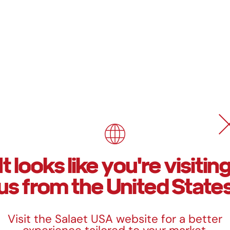
o Sol
It looks like you're visitin
Tamaños
us from the United State
Medidas
Visit the Salaet USA website for a better