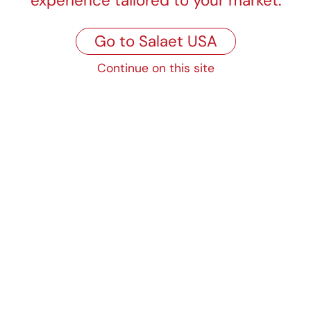
experience tailored to your market.
25 cm ø
28 cm ø
Go to Salaet USA
30 cm ø
Continue on this site
100 u/paquete
Propiedades
Calidades
Blonda Oro Diana
Platos doble grues