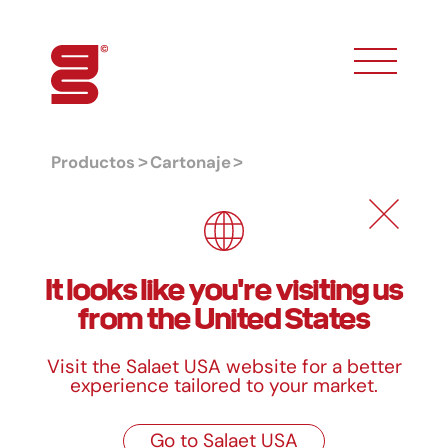
toggle phon
Productos
Cartonaje
Formatos laminados
Formatos laminados
It looks like you're visiting us
from the United States
Visit the Salaet USA website for a better
Propiedades
experience tailored to your market.
Calidades
Go to Salaet USA