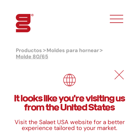
toggle phon
Productos
Moldes para hornear
Molde 80/65
Molde 80/65
Tamaños
It looks like you're visiting us
from the United States
Ref.
Ø Base
Alto
Visit the Salaet USA website for a better
80/65
80 mm
65 mm
experience tailored to your market.