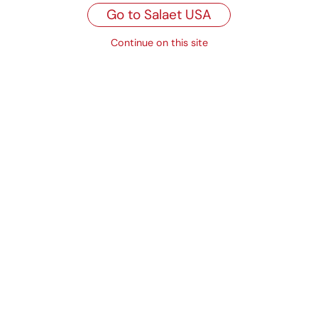
Propiedades
Go to Salaet USA
Continue on this site
Productos relacionados
Molde 80/65
Bandejas
rectangulares para
horno
Ver producto
Ver producto
Cubetas
Soportes en
microonduladas
microondulado
Ver producto
Ver producto