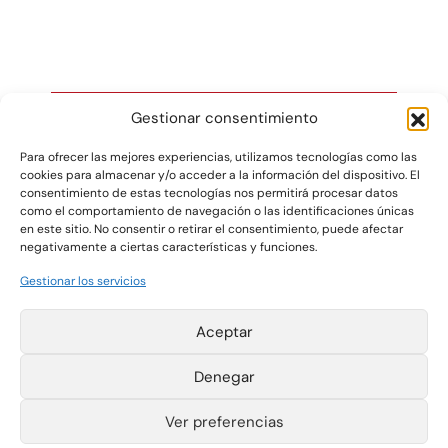
Gestionar consentimiento
Para ofrecer las mejores experiencias, utilizamos tecnologías como las
cookies para almacenar y/o acceder a la información del dispositivo. El
Gráficas Salaet S.A. 2026 ©
consentimiento de estas tecnologías nos permitirá procesar datos
como el comportamiento de navegación o las identificaciones únicas
en este sitio. No consentir o retirar el consentimiento, puede afectar
negativamente a ciertas características y funciones.
Pol. Ind. La Plana
T +34 977 420 133
Parcelas 4-6
F +34 977 420 340
Gestionar los servicios
43780 Gandesa
salaet@salaet.com
(Tarragona) España
Aviso Legal
Política de cookies
Aceptar
Política de
privacidad
Canal de
Denegar
información
Instagram
Ver preferencias
LinkedIn