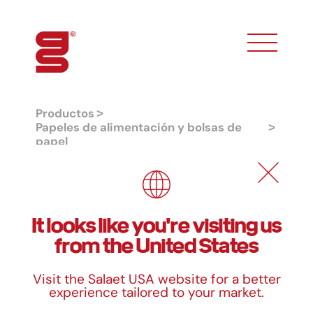
toggle phon
Productos
Papeles de alimentación y bolsas de
papel
Papel alimentación estándar
Papel alimentación estándar
It looks like you're visiting us
from the United States
Tamaños
Visit the Salaet USA website for a better
Medidas
experience tailored to your market.
29 x 30 cm