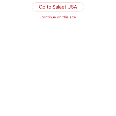
Go to Salaet USA
Propiedades
Continue on this site
Productos relacionados
Papel antigrasa y
Bobinas para líneas
antihumedad
automáticas
Ver producto
Ver producto
Papel impreso
Papel alimentación
personalizado para
personalizado
pastelería
Ver producto
Ver producto