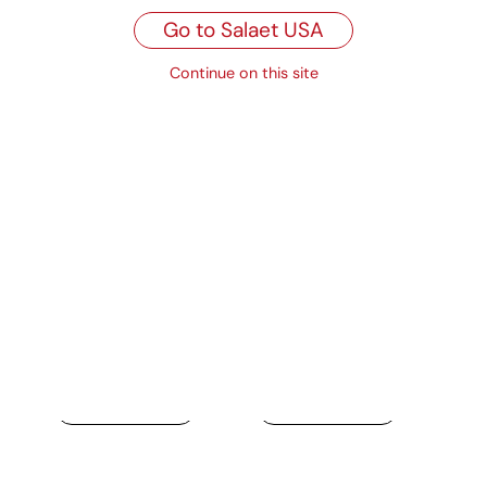
Go to Salaet USA
Propiedades
Continue on this site
Productos relacionados
Cápsulas de papel
Cápsulas de papel
panadería y
panadería y
pastelería -
pastelería -
Antigrasa 95g
Aluminio
Ver producto
Ver producto
Cápsulas impresas
Bizcocho
Ver producto
Ver producto