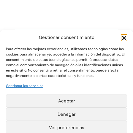
Gestionar consentimiento
Para ofrecer las mejores experiencias, utilizamos tecnologías como las
cookies para almacenar y/o acceder a la información del dispositivo. El
Gráficas Salaet S.A. 2026 ©
consentimiento de estas tecnologías nos permitirá procesar datos
como el comportamiento de navegación o las identificaciones únicas
en este sitio. No consentir o retirar el consentimiento, puede afectar
negativamente a ciertas características y funciones.
Pol. Ind. La Plana
T +34 977 420 133
Parcelas 4-6
F +34 977 420 340
Gestionar los servicios
43780 Gandesa
salaet@salaet.com
(Tarragona) España
Aviso Legal
Política de cookies
Aceptar
Política de
privacidad
Canal de
Denegar
información
Instagram
Ver preferencias
LinkedIn