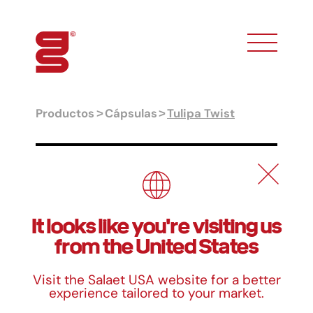
toggle phon
Productos
Cápsulas
Tulipa Twist
Tulipa Twist
Tamaños
It looks like you're visiting us
Alto
Ø Base
Formato
from the United States
50/80 mm
50 mm
150x150 mm
Visit the Salaet USA website for a better
55/85 mm
50 mm
160x160 mm
experience tailored to your market.
65/98 mm
50 mm
175x175 mm