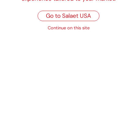
24
Seda Blanco
24
Manila Crudo
Go to Salaet USA
Celulosa Blanco Satinado
24
1/C
Continue on this site
Celulosa Blanco Satinado
30
1/C
Se sirven en bobinas de 31 cm o 62 cm, o en
resmas de 500 hojas de 62x86 cm
Productos relacionados
Papel impreso
Papel alimentación
estándar para
personalizado
pastelería
Ver producto
Ver producto