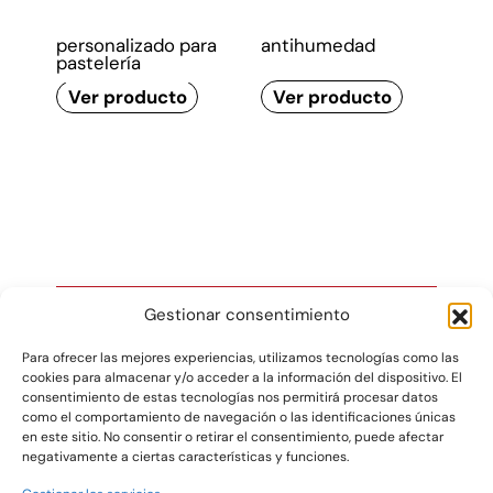
Papel impreso
Papel antigrasa y
personalizado para
antihumedad
pastelería
Ver producto
Ver producto
Gestionar consentimiento
Para ofrecer las mejores experiencias, utilizamos tecnologías como las
cookies para almacenar y/o acceder a la información del dispositivo. El
Gráficas Salaet S.A. 2026 ©
consentimiento de estas tecnologías nos permitirá procesar datos
como el comportamiento de navegación o las identificaciones únicas
en este sitio. No consentir o retirar el consentimiento, puede afectar
negativamente a ciertas características y funciones.
Pol. Ind. La Plana
T +34 977 420 133
Parcelas 4-6
F +34 977 420 340