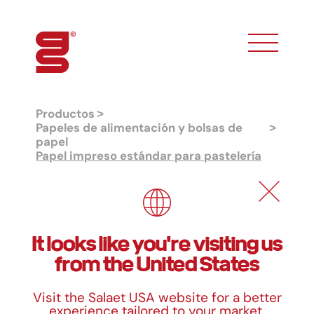
toggle phon
Productos
Papeles de alimentación y bolsas de
papel
Papel impreso estándar para pastelería
Papel impreso estándar para
pastelería
It looks like you're visiting us
from the United States
Tamaños
Visit the Salaet USA website for a better
g/m2
Calidad papel
experience tailored to your market.