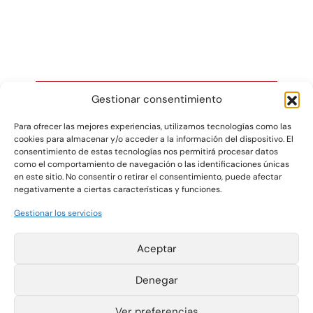
Gestionar consentimiento
Para ofrecer las mejores experiencias, utilizamos tecnologías como las
cookies para almacenar y/o acceder a la información del dispositivo. El
Gráficas Salaet S.A. 2026 ©
consentimiento de estas tecnologías nos permitirá procesar datos
como el comportamiento de navegación o las identificaciones únicas
en este sitio. No consentir o retirar el consentimiento, puede afectar
negativamente a ciertas características y funciones.
Pol. Ind. La Plana
T +34 977 420 133
Parcelas 4-6
F +34 977 420 340
Gestionar los servicios
43780 Gandesa
salaet@salaet.com
(Tarragona) España
Aviso Legal
Política de cookies
Aceptar
Política de
privacidad
Canal de
Denegar
información
Instagram
Ver preferencias