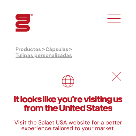
toggle phon
Productos
Cápsulas
Tulipas personalizadas
Tulipas personalizadas
Tamaños
It looks like you're visiting us
from the United States
Alto
Ø Base
Formato
35/60 mm
50 mm
120x120 mm
Visit the Salaet USA website for a better
42/72 mm
50 mm
140x140 mm
experience tailored to your market.
50/80 mm
50 mm
150x150 mm